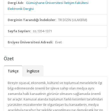
Dergi Adı:
Gümüşhane Üniversitesi İletişim Fakültesi
Elektronik Dergisi
Derginin Tarandığı İndeksler:
TR DİZİN (ULAKBİM)
Sayfa Sayıları:
ss.1354-1371
Erciyes Üniversitesi Adresli:
Evet
Özet
Türkçe
İngilizce
Bireyin siyasal, ekonomik, kültürel ve toplumsal meselelerle ilgi
bilgi edinmesinde önemli bir işleve sahip olan medya aynı
zamanda halk kanaatinin görünür olmasını sağlamada önemli
bir araçtır. Kamusal alanda toplumun farklı kesimleri tarafından
yürütülen müzakereler ile olgunlaşan bu kanaatlerin, medya
aracılığıyla tarafsız bir şekilde yansıtılması ise demokratik bir ön