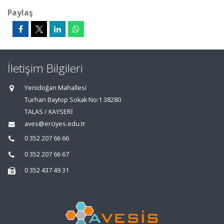
Paylaş
İletişim Bilgileri
Yenidoğan Mahallesi
Turhan Baytop Sokak No:1 38280
TALAS / KAYSERİ
aves@erciyes.edu.tr
0 352 207 66 66
0 352 207 66 67
0 352 437 49 31