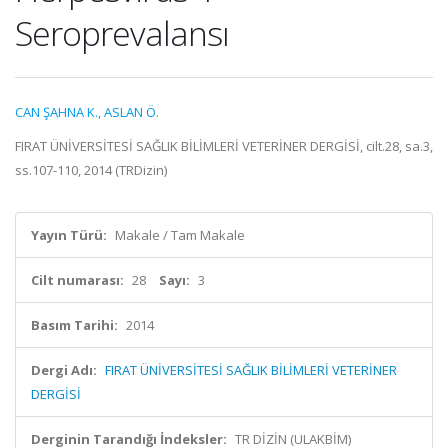
Seroprevalansı
CAN ŞAHNA K.
,
ASLAN Ö.
FIRAT ÜNİVERSİTESİ SAĞLIK BİLİMLERİ VETERİNER DERGİSİ, cilt.28, sa.3,
ss.107-110, 2014 (TRDizin)
Yayın Türü:
Makale / Tam Makale
Cilt numarası:
28
Sayı:
3
Basım Tarihi:
2014
Dergi Adı:
FIRAT ÜNİVERSİTESİ SAĞLIK BİLİMLERİ VETERİNER
DERGİSİ
Derginin Tarandığı İndeksler:
TR DİZİN (ULAKBİM)