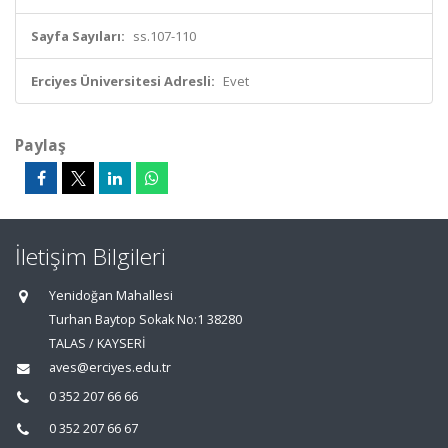
Sayfa Sayıları:
ss.107-110
Erciyes Üniversitesi Adresli:
Evet
Paylaş
İletişim Bilgileri
Yenidoğan Mahallesi
Turhan Baytop Sokak No:1 38280
TALAS / KAYSERİ
aves@erciyes.edu.tr
0 352 207 66 66
0 352 207 66 67