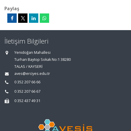
Paylaş
İletişim Bilgileri
Yenidoğan Mahallesi
Turhan Baytop Sokak No:1 38280
TALAS / KAYSERİ
aves@erciyes.edu.tr
0 352 207 66 66
0 352 207 66 67
0 352 437 49 31