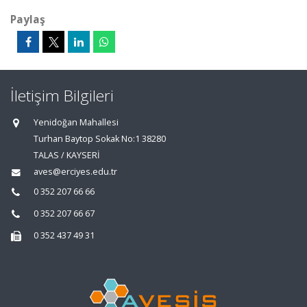
Paylaş
İletişim Bilgileri
Yenidoğan Mahallesi
Turhan Baytop Sokak No:1 38280
TALAS / KAYSERİ
aves@erciyes.edu.tr
0 352 207 66 66
0 352 207 66 67
0 352 437 49 31