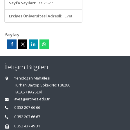
Sayfa Sayıları:
ss.25-27
Erciyes Üniversitesi Adresli:
Evet
Paylaş
İletişim Bilgileri
Yenidoğan Mahallesi
Turhan Baytop Sokak No:1 38280
TALAS / KAYSERİ
aves@erciyes.edu.tr
0 352 207 66 66
0 352 207 66 67
0 352 437 49 31