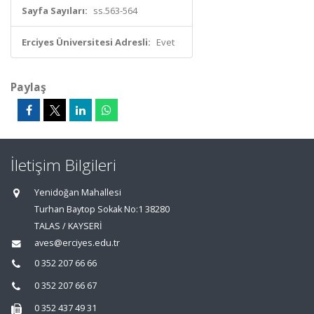
Sayfa Sayıları:
ss.563-564
Erciyes Üniversitesi Adresli:
Evet
Paylaş
İletişim Bilgileri
Yenidoğan Mahallesi
Turhan Baytop Sokak No:1 38280
TALAS / KAYSERİ
aves@erciyes.edu.tr
0 352 207 66 66
0 352 207 66 67
0 352 437 49 31