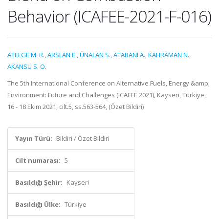
Behavior (ICAFEE-2021-F-016)
ATELGE M. R.
,
ARSLAN E.
,
ÜNALAN S.
,
ATABANI A.
,
KAHRAMAN N.
,
AKANSU S. O.
The 5th International Conference on Alternative Fuels, Energy &amp;
Environment: Future and Challenges (ICAFEE 2021), Kayseri, Türkiye,
16 - 18 Ekim 2021, cilt.5, ss.563-564, (Özet Bildiri)
Yayın Türü:
Bildiri / Özet Bildiri
Cilt numarası:
5
Basıldığı Şehir:
Kayseri
Basıldığı Ülke:
Türkiye