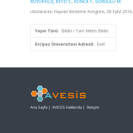
BÜYÜKKILIÇ BEYZİ S.
,
KONCA Y.
,
GÖRGÜLÜ M.
Uluslararası Hayvan Besleme Kongresi, 28 Eylül 2016, 
Yayın Türü:
Bildiri / Tam Metin Bildiri
Erciyes Üniversitesi Adresli:
Evet
Ana Sayfa
|
AVESİS Hakkında
|
İletişim