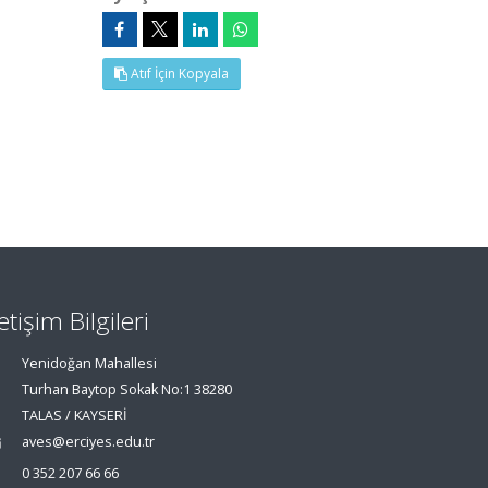
Atıf İçin Kopyala
letişim Bilgileri
Yenidoğan Mahallesi
Turhan Baytop Sokak No:1 38280
TALAS / KAYSERİ
aves@erciyes.edu.tr
0 352 207 66 66