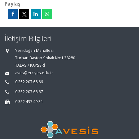
Paylaş
İletişim Bilgileri
Yenidoğan Mahallesi
Turhan Baytop Sokak No:1 38280
TALAS / KAYSERİ
aves@erciyes.edu.tr
0 352 207 66 66
0 352 207 66 67
0 352 437 49 31