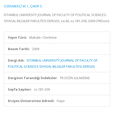
ÖZEKMEKÇİ M. İ.
,
ÇAKIR S.
ISTANBUL UNIVERSITY JOURNAL OF FACULTY OF POLITICAL SCIENCES-
SIYASAL BILGILER FAKULTESI DERGISI, sa.40, ss.181-209, 2009 (TRDizin)
Yayın Türü:
Makale / Derleme
Basım Tarihi:
2009
Dergi Adı:
ISTANBUL UNIVERSITY JOURNAL OF FACULTY OF
POLITICAL SCIENCES-SIYASAL BILGILER FAKULTESI DERGISI
Derginin Tarandığı İndeksler:
TR DİZİN (ULAKBİM)
Sayfa Sayıları:
ss.181-209
Erciyes Üniversitesi Adresli:
Hayır