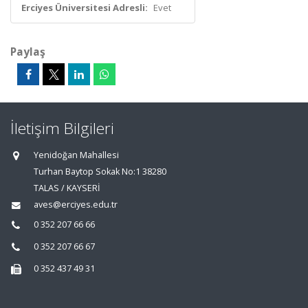
Erciyes Üniversitesi Adresli:
Evet
Paylaş
İletişim Bilgileri
Yenidoğan Mahallesi
Turhan Baytop Sokak No:1 38280
TALAS / KAYSERİ
aves@erciyes.edu.tr
0 352 207 66 66
0 352 207 66 67
0 352 437 49 31