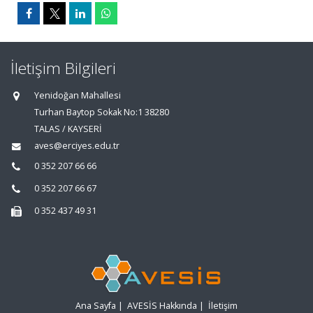
İletişim Bilgileri
Yenidoğan Mahallesi
Turhan Baytop Sokak No:1 38280
TALAS / KAYSERİ
aves@erciyes.edu.tr
0 352 207 66 66
0 352 207 66 67
0 352 437 49 31
Ana Sayfa
|
AVESİS Hakkında
|
İletişim