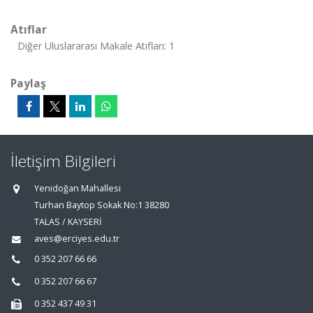
Atıflar
Diğer Uluslararası Makale Atıfları: 1
Paylaş
İletişim Bilgileri
Yenidoğan Mahallesi
Turhan Baytop Sokak No:1 38280
TALAS / KAYSERİ
aves@erciyes.edu.tr
0 352 207 66 66
0 352 207 66 67
0 352 437 49 31