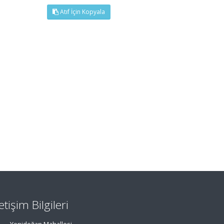
Atıf İçin Kopyala
letişim Bilgileri