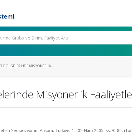
stemi
 BÖLGELERINDE MISYONERLIK...
erinde Misyonerlik Faaliyetle
liyetleri Sempozyumu, Ankara, Türkiye, 1 - 02 Ekim 2005, ss.70-80, (T