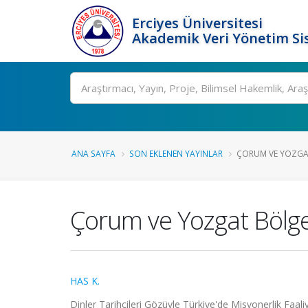
Erciyes Üniversitesi
Akademik Veri Yönetim Si
Ara
ANA SAYFA
SON EKLENEN YAYINLAR
ÇORUM VE YOZGAT
Çorum ve Yozgat Bölgel
HAS K.
Dinler Tarihçileri Gözüyle Türkiye'de Misyonerlik Faa