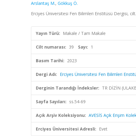
Arslantaş M.
,
Gökkuş Ö.
Erciyes Üniversitesi Fen Bilimleri Enstitüsü Dergisi, cil
Yayın Türü:
Makale / Tam Makale
Cilt numarası:
39
Sayı:
1
Basım Tarihi:
2023
Dergi Adı:
Erciyes Üniversitesi Fen Bilimleri Enstit
Derginin Tarandığı İndeksler:
TR DİZİN (ULAK
Sayfa Sayıları:
ss.54-69
Açık Arşiv Koleksiyonu:
AVESİS Açık Erişim Kole
Erciyes Üniversitesi Adresli:
Evet