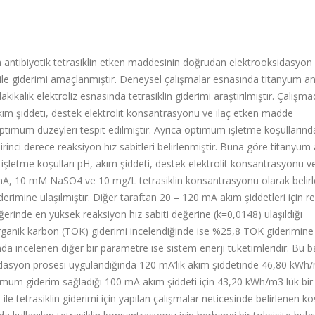
n antibiyotik tetrasiklin etken maddesinin doğrudan elektrooksidasyon
ile giderimi amaçlanmıştır. Deneysel çalışmalar esnasında titanyum a
ikalık elektroliz esnasında tetrasiklin giderimi araştırılmıştır. Çalışm
ım şiddeti, destek elektrolit konsantrasyonu ve ilaç etken madde
timum düzeyleri tespit edilmiştir. Ayrıca optimum işletme koşullarınd
rinci derece reaksiyon hız sabitleri belirlenmiştir. Buna göre titanyum
işletme koşulları pH, akım şiddeti, destek elektrolit konsantrasyonu v
 mA, 10 mM NaSO4 ve 10 mg/L tetrasiklin konsantrasyonu olarak belirl
iderimine ulaşılmıştır. Diğer taraftan 20 – 120 mA akım şiddetleri için r
ğerinde en yüksek reaksiyon hız sabiti değerine (k=0,0148) ulaşıldığı
ganik karbon (TOK) giderimi incelendiğinde ise %25,8 TOK giderimine
nda incelenen diğer bir parametre ise sistem enerji tüketimleridir. Bu
idasyon prosesi uygulandığında 120 mA’lik akım şiddetinde 46,80 kWh
imum giderim sağladığı 100 mA akım şiddeti için 43,20 kWh/m3 lük bir 
e tetrasiklin giderimi için yapılan çalışmalar neticesinde belirlenen ko