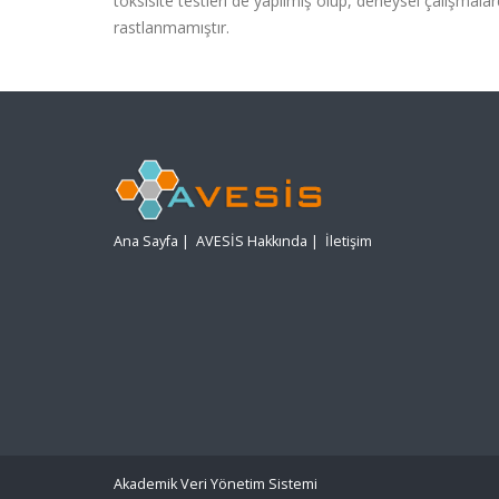
toksisite testleri de yapılmış olup, deneysel çalışmala
rastlanmamıştır.
Ana Sayfa
|
AVESİS Hakkında
|
İletişim
Akademik Veri Yönetim Sistemi