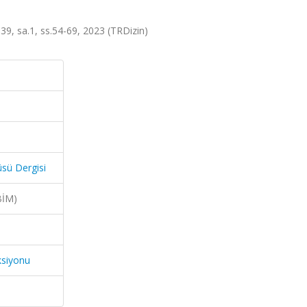
t.39, sa.1, ss.54-69, 2023 (TRDizin)
üsü Dergisi
BİM)
ksiyonu