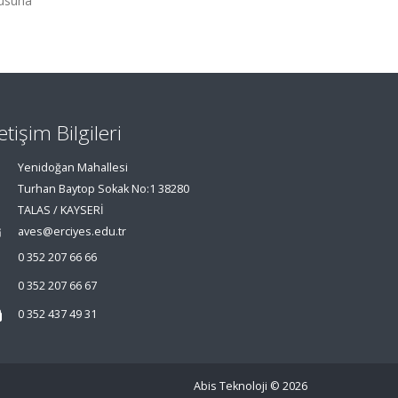
gusuna
letişim Bilgileri
Yenidoğan Mahallesi
Turhan Baytop Sokak No:1 38280
TALAS / KAYSERİ
aves@erciyes.edu.tr
0 352 207 66 66
0 352 207 66 67
0 352 437 49 31
Abis Teknoloji
© 2026