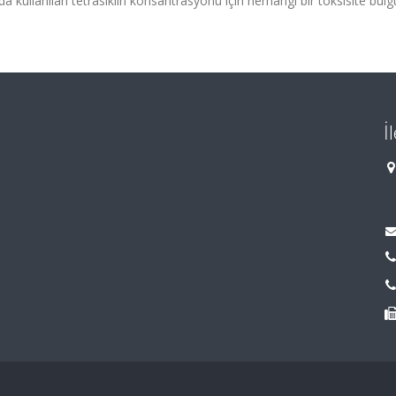
rda kullanılan tetrasiklin konsantrasyonu için herhangi bir toksisite bul
İ