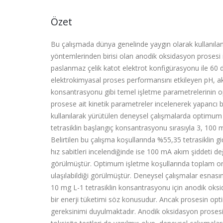
Özet
Bu çalışmada dünya genelinde yaygın olarak kullanıla
yöntemlerinden birisi olan anodik oksidasyon prosesi 
paslanmaz çelik katot elektrot konfigürasyonu ile 60 dak
elektrokimyasal proses performansını etkileyen pH, ak
konsantrasyonu gibi temel işletme parametrelerinin op
prosese ait kinetik parametreler incelenerek yapancı bi
kullanılarak yürütülen deneysel çalışmalarda optimum 
tetrasiklin başlangıç konsantrasyonu sırasıyla 3, 100
Belirtilen bu çalışma koşullarında %55,35 tetrasiklin g
hız sabitleri incelendiğinde ise 100 mA akım şiddeti de
görülmüştür. Optimum işletme koşullarında toplam or
ulaşılabildiği görülmüştür. Deneysel çalışmalar esnası
10 mg L-1 tetrasiklin konsantrasyonu için anodik oks
bir enerji tüketimi söz konusudur. Ancak prosesin opt
gereksinimi duyulmaktadır. Anodik oksidasyon prosesi il