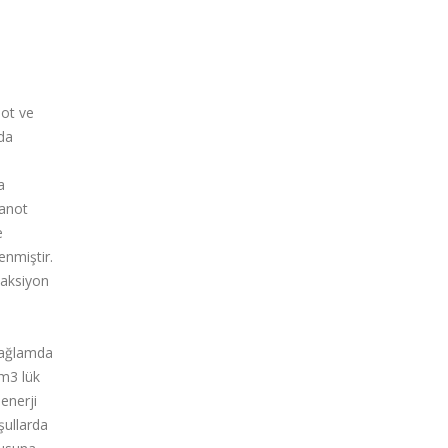
not ve
ada
a
 anot
e
enmiştir.
eaksiyon
 bağlamda
/m3 lük
enerji
şullarda