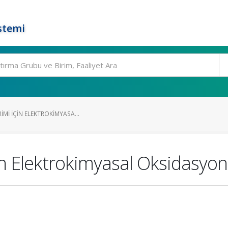
stemi
IMI IÇIN ELEKTROKIMYASA...
çin Elektrokimyasal Oksidasyo