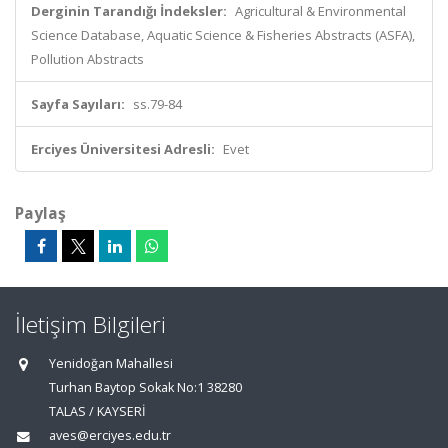
Derginin Tarandığı İndeksler:
Agricultural & Environmental
Science Database, Aquatic Science & Fisheries Abstracts (ASFA),
Pollution Abstracts
Sayfa Sayıları:
ss.79-84
Erciyes Üniversitesi Adresli:
Evet
Paylaş
İletişim Bilgileri
Yenidoğan Mahallesi
Turhan Baytop Sokak No:1 38280
TALAS / KAYSERİ
aves@erciyes.edu.tr