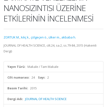
NANOSIZINTISI ÜZERİNE
ETKİLERİNİN İNCELENMESİ
ZORTUK M.
,
kılıç k.
,
çölgeçen ö.
,
ülker m.
,
akbaba h.
JOURNAL OF HEALTH SCIENCE, cilt.24, sa.2, ss.79-84, 2015 (Hakemli
Dergi)
Yayın Türü:
Makale / Tam Makale
Cilt numarası:
24
Sayı:
2
Basım Tarihi:
2015
Dergi Adı:
JOURNAL OF HEALTH SCIENCE