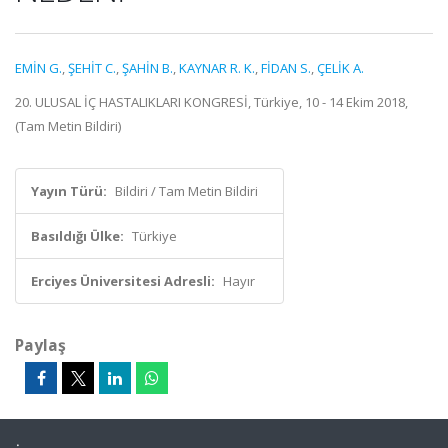
EMİN G.
,
ŞEHİT C.
,
ŞAHİN B.
,
KAYNAR R. K.
,
FİDAN S.
,
ÇELİK A.
20. ULUSAL İÇ HASTALIKLARI KONGRESİ, Türkiye, 10 - 14 Ekim 2018,
(Tam Metin Bildiri)
Yayın Türü:
Bildiri / Tam Metin Bildiri
Basıldığı Ülke:
Türkiye
Erciyes Üniversitesi Adresli:
Hayır
Paylaş