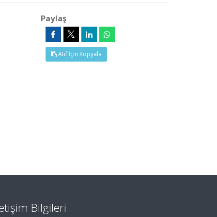
Paylaş
Atıf İçin Kopyala
letişim Bilgileri