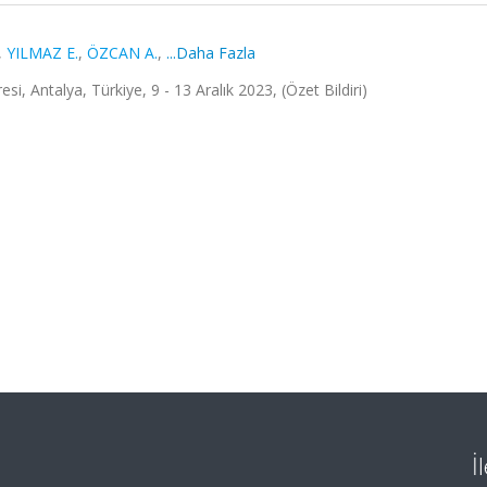
,
YILMAZ E.
,
ÖZCAN A.
,
...Daha Fazla
i, Antalya, Türkiye, 9 - 13 Aralık 2023, (Özet Bildiri)
İ