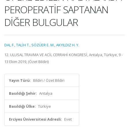
PEROPERATİF SAPTANAN
DİĞER BULGULAR
DAL F.
,
TALİH T.
,
SÖZÜER E. M.
,
AKYILDIZ H. Y.
12. ULUSAL TRAVMA VE ACİL CERRAHİ KONGRESİ, Antalya, Türkiye, 9 -
13 Ekim 2019, (Özet Bildiri)
Yayın Türü:
Bildiri / Özet Bildiri
Basıldığı Şehir:
Antalya
Basıldığı Ülke:
Türkiye
Erciyes Üniversitesi Adresli:
Evet