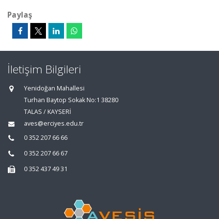
Paylaş
İletişim Bilgileri
Yenidoğan Mahallesi
Turhan Baytop Sokak No:1 38280
TALAS / KAYSERİ
aves@erciyes.edu.tr
0 352 207 66 66
0 352 207 66 67
0 352 437 49 31