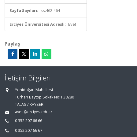
Sayfa Sayıları:
ss.462-464
Erciyes Üniversitesi Adresli:
Evet
Paylaş
İletişim Bilgileri
Yenidoğan Mahallesi
Turhan Baytop Sokak No:1 38280
TALAS / KAYSERİ
aves@erciyes.edu.tr
0 352 207 66 66
0 352 207 66 67