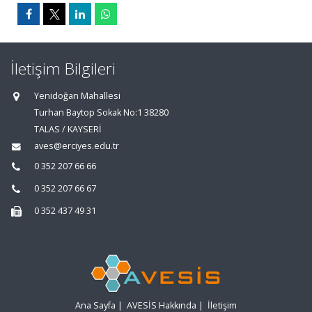
İletişim Bilgileri
Yenidoğan Mahallesi
Turhan Baytop Sokak No:1 38280
TALAS / KAYSERİ
aves@erciyes.edu.tr
0 352 207 66 66
0 352 207 66 67
0 352 437 49 31
Ana Sayfa
|
AVESİS Hakkında
|
İletişim