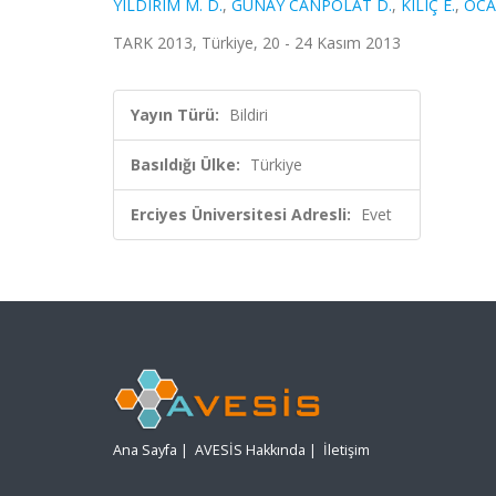
YILDIRIM M. D.
,
GÜNAY CANPOLAT D.
,
KILIÇ E.
,
OCA
TARK 2013, Türkiye, 20 - 24 Kasım 2013
Yayın Türü:
Bildiri
Basıldığı Ülke:
Türkiye
Erciyes Üniversitesi Adresli:
Evet
Ana Sayfa
|
AVESİS Hakkında
|
İletişim