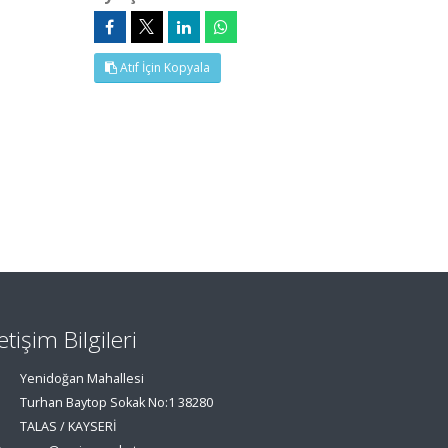
Atıf İçin Kopyala
letişim Bilgileri
Yenidoğan Mahallesi
Turhan Baytop Sokak No:1 38280
TALAS / KAYSERİ