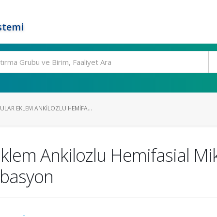
stemi
AR EKLEM ANKILOZLU HEMIFA...
lem Ankilozlu Hemifasial M
übasyon