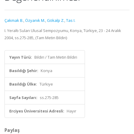
Çakmak B.
,
Özyanık M.
,
Gökalp Z.
,
Tas I.
I. Yeraltı Suları Ulusal Sempozyumu, Konya, Türkiye, 23 - 24 Aralık
2004, ss.275-285, (Tam Metin Bildiri)
Yayın Türü:
Bildiri / Tam Metin Bildiri
Basıldığı Şehir:
Konya
Basıldığı Ülke:
Türkiye
Sayfa Sayıları:
ss.275-285
Erciyes Üniversitesi Adresli:
Hayır
Paylaş