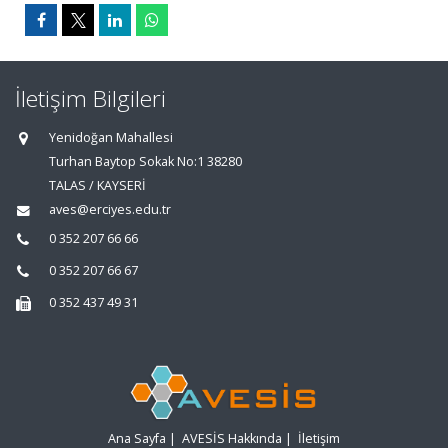
İletişim Bilgileri
Yenidoğan Mahallesi
Turhan Baytop Sokak No:1 38280
TALAS / KAYSERİ
aves@erciyes.edu.tr
0 352 207 66 66
0 352 207 66 67
0 352 437 49 31
Ana Sayfa
|
AVESİS Hakkında
|
İletişim