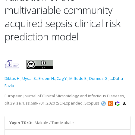
multivariable community
acquired sepsis clinical risk
prediction model
Diktas H.
,
Uysal S.
,
Erdem H.
,
Cag Y.
,
Miftode E.
,
Durmus G.
,
...Daha
Fazla
European Journal of Clinical Microbiology and Infectious Diseases,
cilt.39, sa.4, ss.689-701, 2020 (SCI-Expanded, Scopus)
Yayın Türü:
Makale / Tam Makale