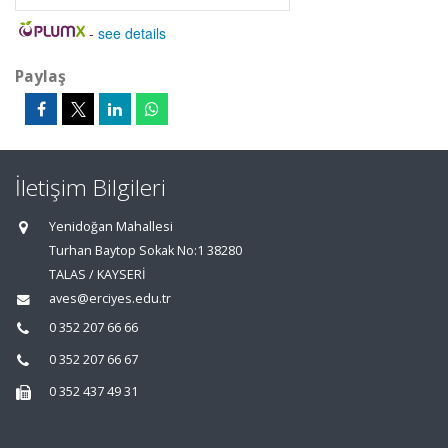
-
see details
Paylaş
İletişim Bilgileri
Yenidoğan Mahallesi
Turhan Baytop Sokak No:1 38280
TALAS / KAYSERİ
aves@erciyes.edu.tr
0 352 207 66 66
0 352 207 66 67
0 352 437 49 31