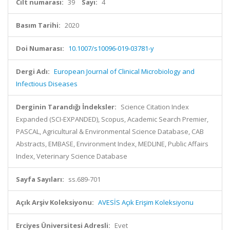
Cilt numarası:
39
Sayı:
4
Basım Tarihi:
2020
Doi Numarası:
10.1007/s10096-019-03781-y
Dergi Adı:
European Journal of Clinical Microbiology and
Infectious Diseases
Derginin Tarandığı İndeksler:
Science Citation Index
Expanded (SCI-EXPANDED), Scopus, Academic Search Premier,
PASCAL, Agricultural & Environmental Science Database, CAB
Abstracts, EMBASE, Environment Index, MEDLINE, Public Affairs
Index, Veterinary Science Database
Sayfa Sayıları:
ss.689-701
Açık Arşiv Koleksiyonu:
AVESİS Açık Erişim Koleksiyonu
Erciyes Üniversitesi Adresli:
Evet