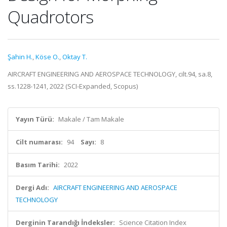
Quadrotors
Şahin H.
,
Köse O.
,
Oktay T.
AIRCRAFT ENGINEERING AND AEROSPACE TECHNOLOGY, cilt.94, sa.8,
ss.1228-1241, 2022 (SCI-Expanded, Scopus)
Yayın Türü:
Makale / Tam Makale
Cilt numarası:
94
Sayı:
8
Basım Tarihi:
2022
Dergi Adı:
AIRCRAFT ENGINEERING AND AEROSPACE
TECHNOLOGY
Derginin Tarandığı İndeksler:
Science Citation Index