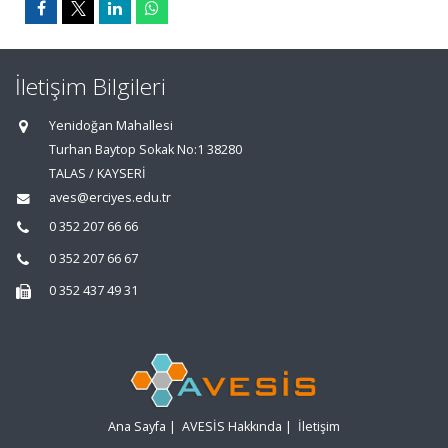
İletişim Bilgileri
Yenidoğan Mahallesi
Turhan Baytop Sokak No:1 38280
TALAS / KAYSERİ
aves@erciyes.edu.tr
0 352 207 66 66
0 352 207 66 67
0 352 437 49 31
Ana Sayfa
|
AVESİS Hakkında
|
İletişim