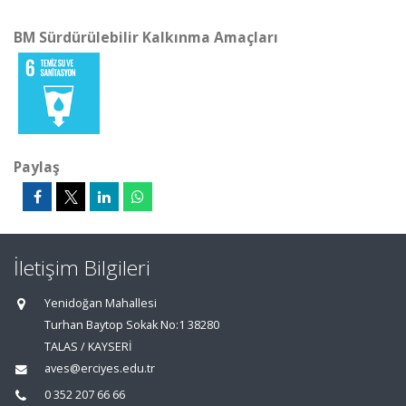
BM Sürdürülebilir Kalkınma Amaçları
Paylaş
İletişim Bilgileri
Yenidoğan Mahallesi
Turhan Baytop Sokak No:1 38280
TALAS / KAYSERİ
aves@erciyes.edu.tr
0 352 207 66 66