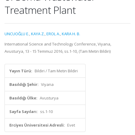
Treatment Plant
UNCUOĞLU E.
,
KAYA Z.
,
EROL A.
,
KARA H. B.
International Science and Technology Conference, Viyana,
Avusturya, 13 - 15 Temmuz 2016, ss.1-10, (Tam Metin Bildiri)
Yayın Türü:
Bildiri / Tam Metin Bildiri
Basıldığı Şehir:
Viyana
Basıldığı Ülke:
Avusturya
Sayfa Sayıları:
ss.1-10
Erciyes Üniversitesi Adresli:
Evet