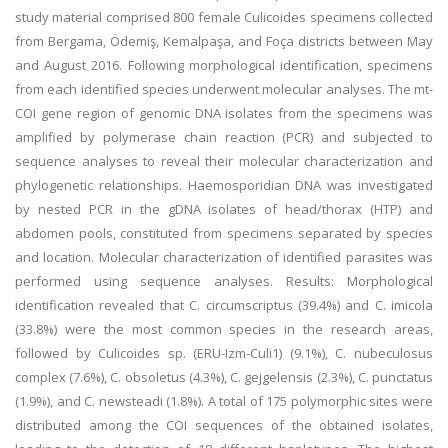
study material comprised 800 female Culicoides specimens collected
from Bergama, Ödemiş, Kemalpaşa, and Foça districts between May
and August 2016. Following morphological identification, specimens
from each identified species underwent molecular analyses. The mt-
COI gene region of genomic DNA isolates from the specimens was
amplified by polymerase chain reaction (PCR) and subjected to
sequence analyses to reveal their molecular characterization and
phylogenetic relationships. Haemosporidian DNA was investigated
by nested PCR in the gDNA isolates of head/thorax (HTP) and
abdomen pools, constituted from specimens separated by species
and location. Molecular characterization of identified parasites was
performed using sequence analyses. Results: Morphological
identification revealed that C. circumscriptus (39.4%) and C. imicola
(33.8%) were the most common species in the research areas,
followed by Culicoides sp. (ERU-Izm-Culi1) (9.1%), C. nubeculosus
complex (7.6%), C. obsoletus (4.3%), C. gejgelensis (2.3%), C. punctatus
(1.9%), and C. newsteadi (1.8%). A total of 175 polymorphic sites were
distributed among the COI sequences of the obtained isolates,