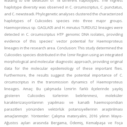
leading to the detection of 18 different haplotypes. The highest
haplotype diversity was observed in C. circumscriptus, C. punctatus,
and C. newsteadi. Phylogenetic analyses clustered the characterized
haplotypes of Culicoides species into three major groups.
Haemoproteus sp. GAGLA05 and H. minutus TURDUS2 lineages were
detected in C. circumscriptus HTP genomic DNA isolates, providing
evidence of this species' vector potential for Haemoproteus
lineages in the research area. Conclusion: This study determined the
Culicoides species distributed in the İzmir Region using an integrated
morphological and molecular diagnostic approach, providing original
data for the molecular epidemiology of these important flies.
Furthermore, the results suggest the potential importance of C.
circumscriptus in the transmission dynamics of Haemoproteus
lineages. Amaç: Bu çalışmada İzmir’in farklı ilçelerinde yayılış
gösteren Culicoides türlerinin belirlenmesi, moleküler
karakterizasyonlarının yapılması ve kanatlı haemosporidian
parazitleri yönünden vektörlük potansiyellerinin araştırılması
amaçlanmıştır. Yöntemler: Çalışma materyalini, 2016 yılının Mayıs-
Ağustos ayları arasında Bergama, Ödemiş, Kemalpaşa ve Foça