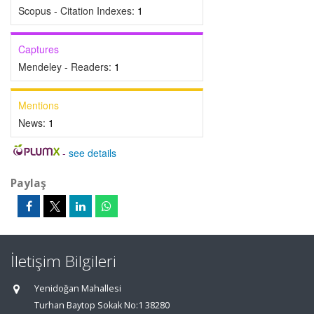
Scopus - Citation Indexes:
1
Captures
Mendeley - Readers:
1
Mentions
News:
1
-
see details
Paylaş
İletişim Bilgileri
Yenidoğan Mahallesi
Turhan Baytop Sokak No:1 38280