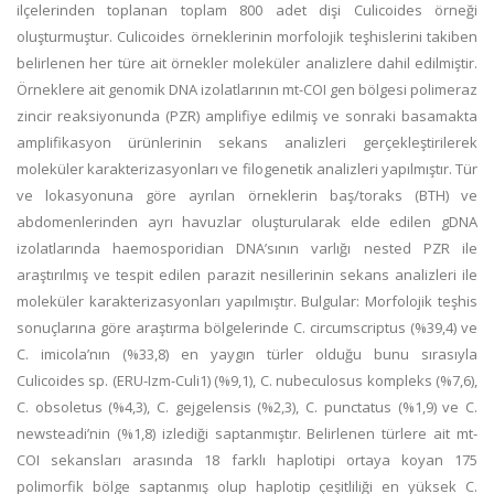
ilçelerinden toplanan toplam 800 adet dişi Culicoides örneği
oluşturmuştur. Culicoides örneklerinin morfolojik teşhislerini takiben
belirlenen her türe ait örnekler moleküler analizlere dahil edilmiştir.
Örneklere ait genomik DNA izolatlarının mt-COI gen bölgesi polimeraz
zincir reaksiyonunda (PZR) amplifiye edilmiş ve sonraki basamakta
amplifikasyon ürünlerinin sekans analizleri gerçekleştirilerek
moleküler karakterizasyonları ve filogenetik analizleri yapılmıştır. Tür
ve lokasyonuna göre ayrılan örneklerin baş/toraks (BTH) ve
abdomenlerinden ayrı havuzlar oluşturularak elde edilen gDNA
izolatlarında haemosporidian DNA’sının varlığı nested PZR ile
araştırılmış ve tespit edilen parazit nesillerinin sekans analizleri ile
moleküler karakterizasyonları yapılmıştır. Bulgular: Morfolojik teşhis
sonuçlarına göre araştırma bölgelerinde C. circumscriptus (%39,4) ve
C. imicola’nın (%33,8) en yaygın türler olduğu bunu sırasıyla
Culicoides sp. (ERU-Izm-Culi1) (%9,1), C. nubeculosus kompleks (%7,6),
C. obsoletus (%4,3), C. gejgelensis (%2,3), C. punctatus (%1,9) ve C.
newsteadi’nin (%1,8) izlediği saptanmıştır. Belirlenen türlere ait mt-
COI sekansları arasında 18 farklı haplotipi ortaya koyan 175
polimorfik bölge saptanmış olup haplotip çeşitliliği en yüksek C.