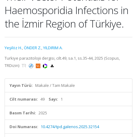
Haemosporidia Infections in
the İzmir Region of Türkiye.
Yeşilöz H.
,
ÖNDER Z.
,
YILDIRIM A.
Turkiye parazitolojii dergisi, cilt.49, sa.1, ss.35-44, 2025 (Scopus,
TRDizin)
Yayın Türü:
Makale / Tam Makale
Cilt numarası:
49
Sayı:
1
Basım Tarihi:
2025
Doi Numarası:
10.4274/tpd.galenos.2025.32154