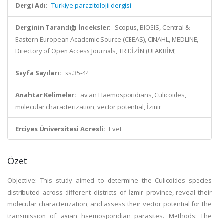
Dergi Adı:
Turkiye parazitolojii dergisi
Derginin Tarandığı İndeksler:
Scopus, BIOSIS, Central &
Eastern European Academic Source (CEEAS), CINAHL, MEDLINE,
Directory of Open Access Journals, TR DİZİN (ULAKBİM)
Sayfa Sayıları:
ss.35-44
Anahtar Kelimeler:
avian Haemosporidians, Culicoides,
molecular characterization, vector potential, İzmir
Erciyes Üniversitesi Adresli:
Evet
Özet
Objective: This study aimed to determine the Culicoides species
distributed across different districts of İzmir province, reveal their
molecular characterization, and assess their vector potential for the
transmission of avian haemosporidian parasites. Methods: The