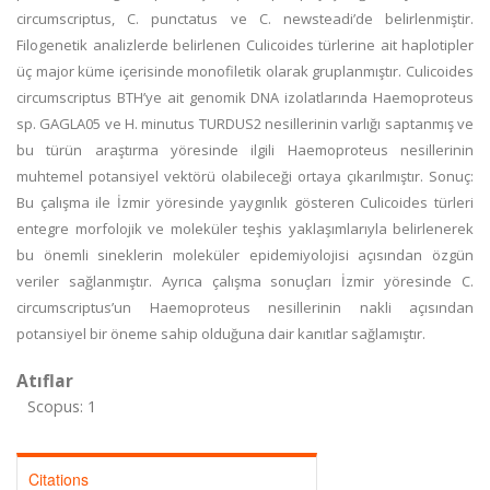
circumscriptus, C. punctatus ve C. newsteadi’de belirlenmiştir.
Filogenetik analizlerde belirlenen Culicoides türlerine ait haplotipler
üç major küme içerisinde monofiletik olarak gruplanmıştır. Culicoides
circumscriptus BTH’ye ait genomik DNA izolatlarında Haemoproteus
sp. GAGLA05 ve H. minutus TURDUS2 nesillerinin varlığı saptanmış ve
bu türün araştırma yöresinde ilgili Haemoproteus nesillerinin
muhtemel potansiyel vektörü olabileceği ortaya çıkarılmıştır. Sonuç:
Bu çalışma ile İzmir yöresinde yaygınlık gösteren Culicoides türleri
entegre morfolojik ve moleküler teşhis yaklaşımlarıyla belirlenerek
bu önemli sineklerin moleküler epidemiyolojisi açısından özgün
veriler sağlanmıştır. Ayrıca çalışma sonuçları İzmir yöresinde C.
circumscriptus’un Haemoproteus nesillerinin nakli açısından
potansiyel bir öneme sahip olduğuna dair kanıtlar sağlamıştır.
Atıflar
Scopus: 1
Citations