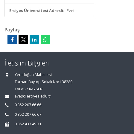
Erciyes Üniversitesi Adresli:
Evet
Paylaş
İletişim Bilgileri
Yenidoğan Mahallesi
Turhan Baytop Sokak No:1 38280
TALAS / KAYSERİ
aves@erciyes.edu.tr
0 352 207 66 66
0 352 207 66 67
0 352 437 49 31