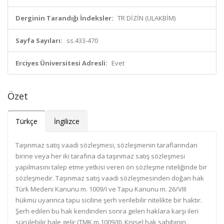
Derginin Tarandığı İndeksler:
TR DİZİN (ULAKBİM)
Sayfa Sayıları:
ss.433-470
Erciyes Üniversitesi Adresli:
Evet
Özet
Türkçe
İngilizce
Taşınmaz satış vaadi sözleşmesi, sözleşmenin taraflarından
birine veya her iki tarafına da taşınmaz satış sözleşmesi
yapılmasını talep etme yetkisi veren ön sözleşme niteliğinde bir
sözleşmedir. Taşınmaz satış vaadi sözleşmesinden doğan hak
Türk Medeni Kanunu m. 1009/I ve Tapu Kanunu m. 26/VIII
hükmü uyarınca tapu siciline şerh verilebilir nitelikte bir haktır.
Şerh edilen bu hak kendinden sonra gelen haklara karşı ileri
sürülebilir hale gelir (TMK m.1009/II). Kişisel hak sahibinin