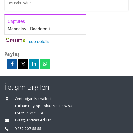
mümkündür.
Captures
Mendeley - Readers:
1
-
see details
Paylaş
İletişim Bilgileri
Yenidoğan Mahallesi
Turhan Baytop Sokak No:1 38280
TALAS / KAYSERİ
aves@erciyes.edu.tr
0 352 207 66 66