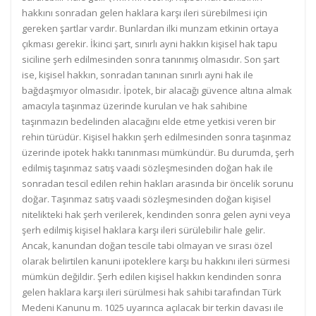
hakkını sonradan gelen haklara karşı ileri sürebilmesi için
gereken şartlar vardır. Bunlardan ilki munzam etkinin ortaya
çıkması gerekir. İkinci şart, sınırlı ayni hakkın kişisel hak tapu
siciline şerh edilmesinden sonra tanınmış olmasıdır. Son şart
ise, kişisel hakkın, sonradan tanınan sınırlı ayni hak ile
bağdaşmıyor olmasıdır. İpotek, bir alacağı güvence altına almak
amacıyla taşınmaz üzerinde kurulan ve hak sahibine
taşınmazın bedelinden alacağını elde etme yetkisi veren bir
rehin türüdür. Kişisel hakkın şerh edilmesinden sonra taşınmaz
üzerinde ipotek hakkı tanınması mümkündür. Bu durumda, şerh
edilmiş taşınmaz satış vaadi sözleşmesinden doğan hak ile
sonradan tescil edilen rehin hakları arasında bir öncelik sorunu
doğar. Taşınmaz satış vaadi sözleşmesinden doğan kişisel
nitelikteki hak şerh verilerek, kendinden sonra gelen ayni veya
şerh edilmiş kişisel haklara karşı ileri sürülebilir hale gelir.
Ancak, kanundan doğan tescile tabi olmayan ve sırası özel
olarak belirtilen kanuni ipoteklere karşı bu hakkını ileri sürmesi
mümkün değildir. Şerh edilen kişisel hakkın kendinden sonra
gelen haklara karşı ileri sürülmesi hak sahibi tarafından Türk
Medeni Kanunu m. 1025 uyarınca açılacak bir terkin davası ile