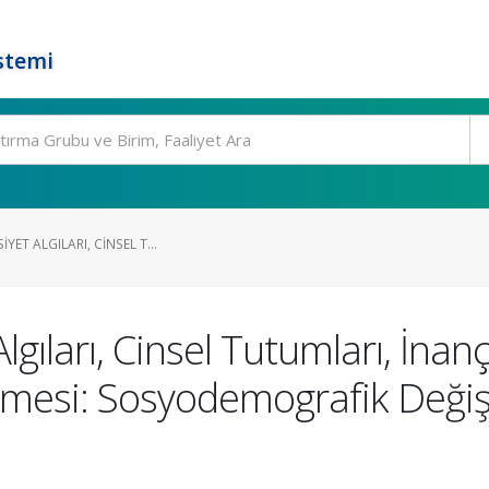
stemi
YET ALGILARI, CINSEL T...
lgıları, Cinsel Tutumları, İnan
nmesi: Sosyodemografik Değişk