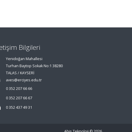
letişim Bilgileri
Yenidoğan Mahallesi
Turhan Baytop Sokak No:1 38280
TALAS / KAYSERİ
aves@erciyes.edu.tr
0 352 207 66 66
0 352 207 66 67
0 352 437 49 31
Abis Teknoloji
© 2026