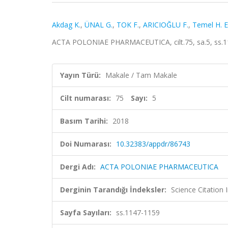
Akdag K.
,
ÜNAL G.
,
TOK F.
,
ARICIOĞLU F.
,
Temel H. E
ACTA POLONIAE PHARMACEUTICA, cilt.75, sa.5, ss.1
Yayın Türü:
Makale / Tam Makale
Cilt numarası:
75
Sayı:
5
Basım Tarihi:
2018
Doi Numarası:
10.32383/appdr/86743
Dergi Adı:
ACTA POLONIAE PHARMACEUTICA
Derginin Tarandığı İndeksler:
Science Citation
Sayfa Sayıları:
ss.1147-1159