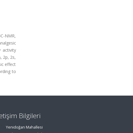
13C-NMR,
nalgesic
 activity
, 2p, 2s,
c effect
ording to
letişim Bilgileri
Yenidoğan Mahallesi