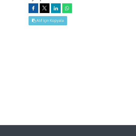
Atıf İçin Kopyala