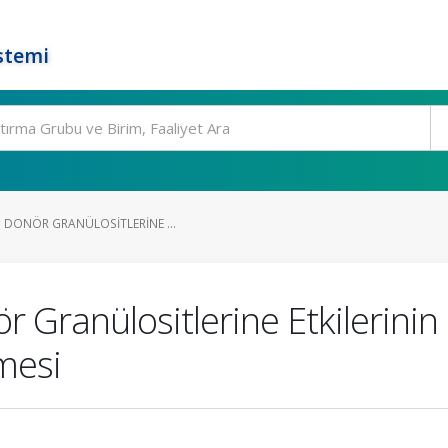
stemi
N DONÖR GRANÜLOSITLERINE ...
 Granülositlerine Etkilerini
lmesi