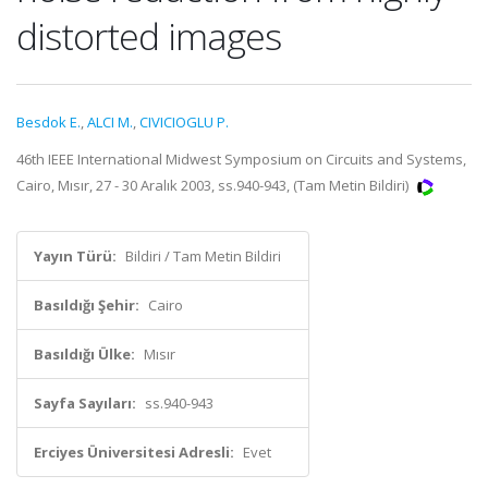
distorted images
Besdok E.
,
ALCI M.
,
CIVICIOGLU P.
46th IEEE International Midwest Symposium on Circuits and Systems,
Cairo, Mısır, 27 - 30 Aralık 2003, ss.940-943, (Tam Metin Bildiri)
Yayın Türü:
Bildiri / Tam Metin Bildiri
Basıldığı Şehir:
Cairo
Basıldığı Ülke:
Mısır
Sayfa Sayıları:
ss.940-943
Erciyes Üniversitesi Adresli:
Evet