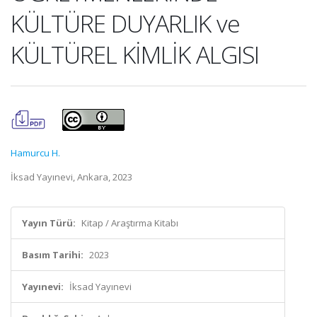
KÜLTÜRE DUYARLIK ve
KÜLTÜREL KİMLİK ALGISI
Hamurcu H.
İksad Yayınevi, Ankara, 2023
Yayın Türü:
Kitap / Araştırma Kitabı
Basım Tarihi:
2023
Yayınevi:
İksad Yayınevi