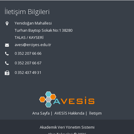
İletişim Bilgileri
Yenidoğan Mahallesi
Turhan Baytop Sokak No:1 38280
TALAS / KAYSERİ
aves@erciyes.edu.tr
0 352 207 66 66
0 352 207 66 67
0 352 437 49 31
Ana Sayfa
|
AVESİS Hakkında
|
İletişim
Akademik Veri Yönetim Sistemi