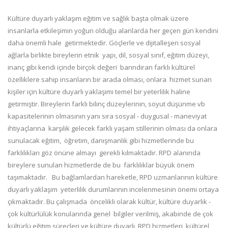
Kültüre duyarlı yaklaşım eğitim ve sağlık başta olmak üzere
insanlarla etkileşimin yoğun olduğu alanlarda her geçen gün kendini
daha önemli hale getirmektedir. Göçlerle ve dijitalleşen sosyal
ağlarla birlikte bireylerin etnik yapı, dil, sosyal sınıf, eğitim düzeyi,
inanç gibi kendi içinde birçok değeri barındıran farklı kültürel
özelliklere sahip insanların bir arada olması, onlara hizmet sunan
kişiler için kültüre duyarlı yaklaşımı temel bir yeterlilik haline
getirmiştir. Bireylerin farklı bilinç düzeylerinin, soyut düşünme vb
kapasitelerinin olmasının yanı sıra sosyal - duygusal - maneviyat
ihtiyaçlarına karşılık gelecek farklı yaşam stillerinin olması da onlara
sunulacak eğitim, öğretim, danışmanlık gibi hizmetlerinde bu
farklılıkları göz önüne almayı gerekli kılmaktadır. RPD alanında
bireylere sunulan hizmetlerde de bu farklılıklar büyük önem
taşımaktadır. Bu bağlamlardan hareketle, RPD uzmanlarının kültüre
duyarlı yaklaşım yeterlilik durumlarının incelenmesinin önemi ortaya
çıkmaktadır. Bu çalışmada öncelikli olarak kültür, kültüre duyarlık -
çok kültürlülük konularında genel bilgiler verilmiş, akabinde de çok
kültürlü eğitim süreçleri ve kültüre duyarlı RPD hizmetleri, kültürel