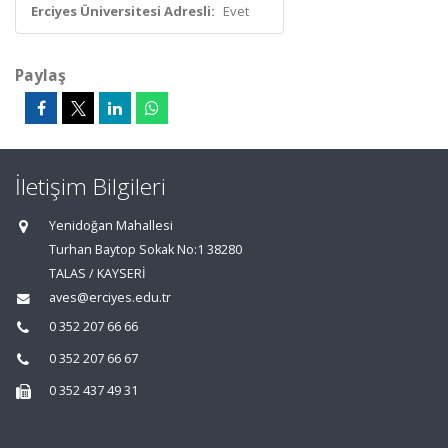
Erciyes Üniversitesi Adresli:
Evet
Paylaş
İletişim Bilgileri
Yenidoğan Mahallesi
Turhan Baytop Sokak No:1 38280
TALAS / KAYSERİ
aves@erciyes.edu.tr
0 352 207 66 66
0 352 207 66 67
0 352 437 49 31