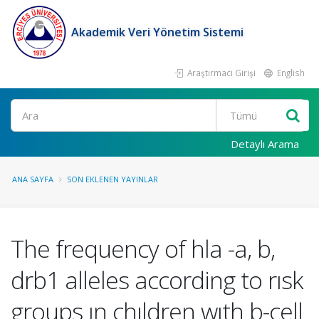
Akademik Veri Yönetim Sistemi
Araştırmacı Girişi
English
Ara
Detaylı Arama
ANA SAYFA
SON EKLENEN YAYINLAR
The frequency of hla -a, b,
drb1 alleles according to rısk
groups ın chıldren wıth b-cell