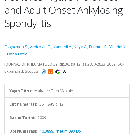
and Adult Onset Ankylosing
Spondylitis
Ozgocmen S.
,
Ardicoglu O.
,
Kamanli A.
,
Kaya A.
,
Durmus B.
,
Yildirim K.
,
...Daha Fazla
JOURNAL OF RHEUMATOLOGY, cilt.36, sa.12, ss.2830-2833, 2009 (SCI-
Expanded, Scopus)
Yayın Türü:
Makale / Tam Makale
Cilt numarası:
36
Sayı:
12
Basım Tarihi:
2009
Doi Numarası:
10.3899/jrheum.090435