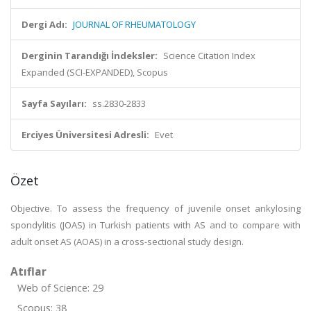
Dergi Adı:
JOURNAL OF RHEUMATOLOGY
Derginin Tarandığı İndeksler:
Science Citation Index
Expanded (SCI-EXPANDED), Scopus
Sayfa Sayıları:
ss.2830-2833
Erciyes Üniversitesi Adresli:
Evet
Özet
Objective. To assess the frequency of juvenile onset ankylosing
spondylitis (JOAS) in Turkish patients with AS and to compare with
adult onset AS (AOAS) in a cross-sectional study design.
Atıflar
Web of Science: 29
Scopus: 38