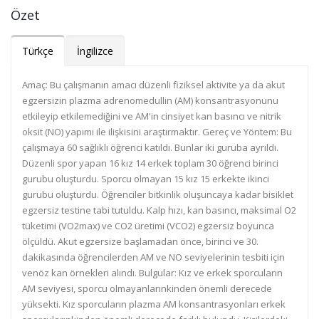
Özet
Türkçe
İngilizce
Amaç: Bu çalışmanın amacı düzenli fiziksel aktivite ya da akut
egzersizin plazma adrenomedullin (AM) konsantrasyonunu
etkileyip etkilemediğini ve AM'in cinsiyet kan basıncı ve nitrik
oksit (NO) yapımı ile ilişkisini araştırmaktır. Gereç ve Yöntem: Bu
çalışmaya 60 sağlıklı öğrenci katıldı. Bunlar iki guruba ayrıldı.
Düzenli spor yapan 16 kız 14 erkek toplam 30 öğrenci birinci
gurubu oluşturdu. Sporcu olmayan 15 kız 15 erkekte ikinci
gurubu oluşturdu. Öğrenciler bitkinlik oluşuncaya kadar bisiklet
egzersiz testine tabi tutuldu. Kalp hızı, kan basıncı, maksimal O2
tüketimi (VO2max) ve CO2 üretimi (VCO2) egzersiz boyunca
ölçüldü. Akut egzersize başlamadan önce, birinci ve 30.
dakikasında öğrencilerden AM ve NO seviyelerinin tesbiti için
venöz kan örnekleri alındı. Bulgular: Kız ve erkek sporcuların
AM seviyesi, sporcu olmayanlarınkinden önemli derecede
yüksekti. Kız sporcuların plazma AM konsantrasyonları erkek