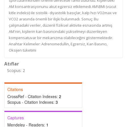
sporcularınkinden önemli derecede farklı bulundu. Kişilerdeki
AM konsantrasyonunu akut egzersiz etkilemedi AM\BMI (vücut
kitle indeksi) ile sistolik- diyastolik basıçlar, kalp hızı VO2max ve
VCO2 arasında önemli bir ilişki bulunmadı. Sonuç: Bu
çalışmadaki veriler, düzenli fiziksel aktivite esnasında artmış
AM'nin, kişilerin kan basıncındaki yükselmeyi düzenleyen
kompensatuvar bir mekanizma olabileceğini göstermektedir.
Anahtar Kelimeler: Adrenomedullin, Egzersiz, Kan Basıncı,
Oksijen tüketimi
Atıflar
Scopus: 2
Citations
CrossRef - Citation Indexes:
2
Scopus - Citation Indexes:
3
Captures
Mendeley - Readers:
1