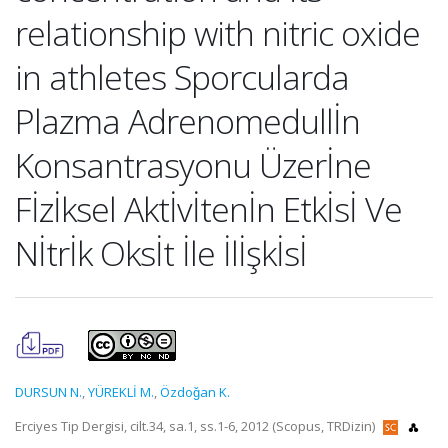
relationship with nitric oxide
in athletes Sporcularda
Plazma Adrenomedullİn
Konsantrasyonu Üzerİne
Fİzİksel Aktİvİtenİn Etkİsİ Ve
Nİtrİk Oksİt İle İlİşkİsİ
DURSUN N.
,
YÜREKLİ M.
,
Özdoǧan K.
Erciyes Tip Dergisi, cilt.34, sa.1, ss.1-6, 2012 (Scopus, TRDizin)