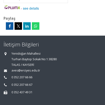
-
see details
Paylaş
İletişim Bilgileri
Yenidoğan Mahallesi
Turhan Baytop Sokak No:1 38280
TALAS / KAYSERİ
aves@erciyes.edu.tr
0 352 207 66 66
0 352 207 66 67
0 352 437 49 31