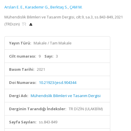
Arslan E. E.
,
Karademir G.
,
Berktaş S.
,
ÇAM M.
Mühendislik Bilimleri ve Tasarım Dergisi, cilt.9, sa.3, ss.843-849, 2021
(TRDizin)
Yayın Türü:
Makale / Tam Makale
Cilt numarası:
9
Sayı:
3
Basım Tarihi:
2021
Doi Numarası:
10.21923/jesd.904344
Dergi Adı:
Mühendislik Bilimleri ve Tasarım Dergisi
Derginin Tarandığı İndeksler:
TR DİZİN (ULAKBİM)
Sayfa Sayıları:
ss.843-849