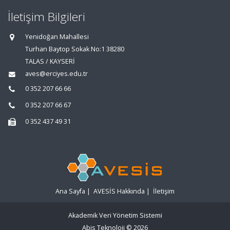
İletişim Bilgileri
Yenidoğan Mahallesi
Turhan Baytop Sokak No:1 38280
TALAS / KAYSERİ
aves@erciyes.edu.tr
0 352 207 66 66
0 352 207 66 67
0 352 437 49 31
Ana Sayfa
|
AVESİS Hakkında
|
İletişim
Akademik Veri Yönetim Sistemi
Abis Teknoloji
© 2026