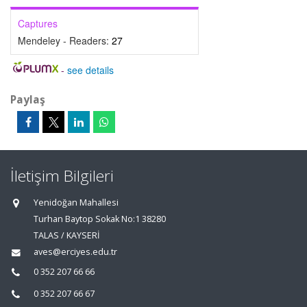
Captures
Mendeley - Readers:
27
-
see details
Paylaş
İletişim Bilgileri
Yenidoğan Mahallesi
Turhan Baytop Sokak No:1 38280
TALAS / KAYSERİ
aves@erciyes.edu.tr
0 352 207 66 66
0 352 207 66 67