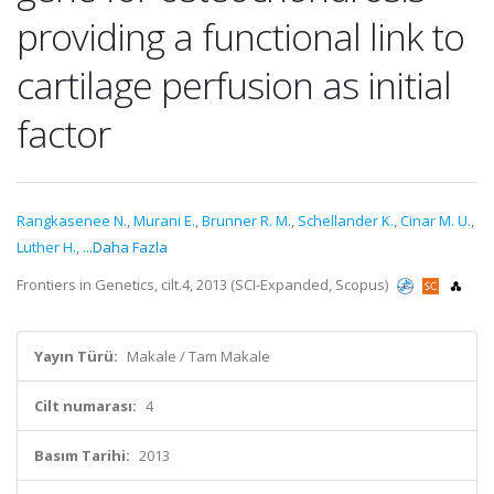
providing a functional link to
cartilage perfusion as initial
factor
Rangkasenee N.
,
Murani E.
,
Brunner R. M.
,
Schellander K.
,
Cinar M. U.
,
Luther H.
,
...Daha Fazla
Frontiers in Genetics, cilt.4, 2013 (SCI-Expanded, Scopus)
Yayın Türü:
Makale / Tam Makale
Cilt numarası:
4
Basım Tarihi:
2013