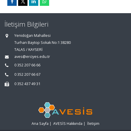
İletişim Bilgileri
Yenidoğan Mahallesi
Turhan Baytop Sokak No:1 38280
TALAS / KAYSERİ
aves@erciyes.edu.tr
0 352 207 66 66
0 352 207 66 67
0 352 437 49 31
Ana Sayfa
|
AVESİS Hakkında
|
İletişim