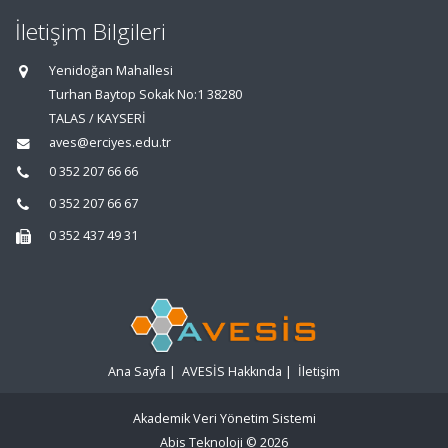
İletişim Bilgileri
Yenidoğan Mahallesi
Turhan Baytop Sokak No:1 38280
TALAS / KAYSERİ
aves@erciyes.edu.tr
0 352 207 66 66
0 352 207 66 67
0 352 437 49 31
Ana Sayfa
|
AVESİS Hakkında
|
İletişim
Akademik Veri Yönetim Sistemi
Abis Teknoloji
© 2026