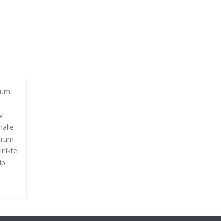
 Rum
,
v
halle
odrum
rlikte
ip