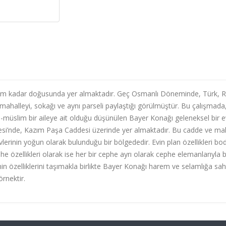
in 8 km kadar doğusunda yer almaktadır. Geç Osmanlı Döneminde, Türk,
mahalleyi, sokağı ve aynı parseli paylaştığı görülmüştür. Bu çalışmada
i-müslim bir aileye ait olduğu düşünülen Bayer Konağı geleneksel bir e
esi’nde, Kazım Paşa Caddesi üzerinde yer almaktadır. Bu cadde ve ma
vlerinin yoğun olarak bulunduğu bir bölgededir. Evin plan özellikleri b
phe özellikleri olarak ise her bir cephe ayrı olarak cephe elemanlarıyla bi
nin özelliklerini taşımakla birlikte Bayer Konağı harem ve selamlığa sah
örnektir.