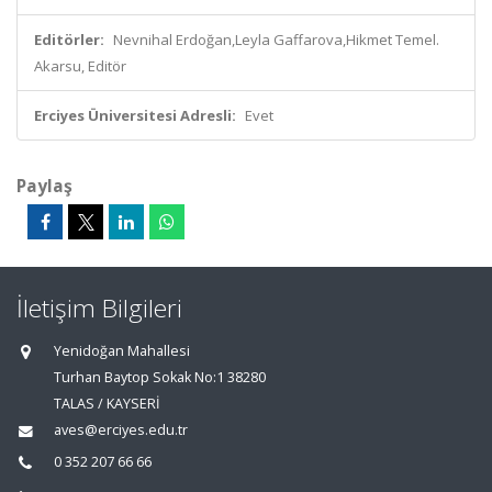
Editörler:
Nevnihal Erdoğan,Leyla Gaffarova,Hikmet Temel.
Akarsu, Editör
Erciyes Üniversitesi Adresli:
Evet
Paylaş
İletişim Bilgileri
Yenidoğan Mahallesi
Turhan Baytop Sokak No:1 38280
TALAS / KAYSERİ
aves@erciyes.edu.tr
0 352 207 66 66