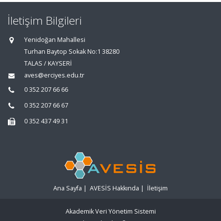
İletişim Bilgileri
Yenidoğan Mahallesi
Turhan Baytop Sokak No:1 38280
TALAS / KAYSERİ
aves@erciyes.edu.tr
0 352 207 66 66
0 352 207 66 67
0 352 437 49 31
Ana Sayfa
|
AVESİS Hakkında
|
İletişim
Akademik Veri Yönetim Sistemi