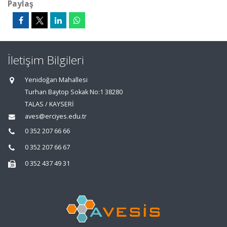
Paylaş
İletişim Bilgileri
Yenidoğan Mahallesi
Turhan Baytop Sokak No:1 38280
TALAS / KAYSERİ
aves@erciyes.edu.tr
0 352 207 66 66
0 352 207 66 67
0 352 437 49 31