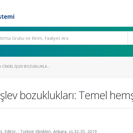
stemi
 CINSEL IŞLEV BOZUKLUKLA...
 işlev bozuklukları: Temel hemş
ditör, : Türkiye Klinikleri, Ankara, ss.32-35, 2019