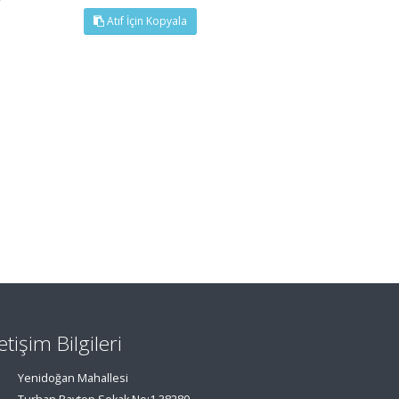
Atıf İçin Kopyala
letişim Bilgileri
Yenidoğan Mahallesi