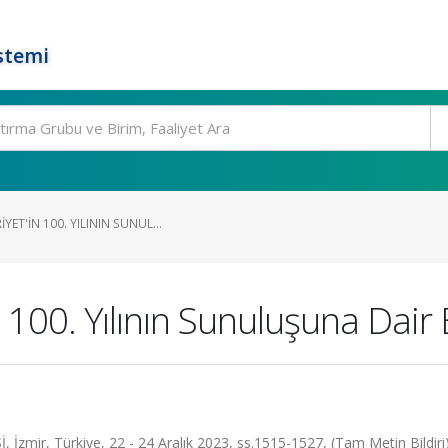
stemi
ET'IN 100. YILININ SUNUL...
100. Yılının Sunuluşuna Dair 
ir, Türkiye, 22 - 24 Aralık 2023, ss.1515-1527, (Tam Metin Bildiri