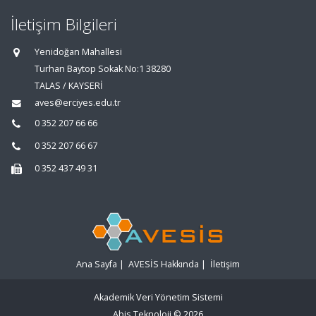
İletişim Bilgileri
Yenidoğan Mahallesi
Turhan Baytop Sokak No:1 38280
TALAS / KAYSERİ
aves@erciyes.edu.tr
0 352 207 66 66
0 352 207 66 67
0 352 437 49 31
Ana Sayfa
|
AVESİS Hakkında
|
İletişim
Akademik Veri Yönetim Sistemi
Abis Teknoloji
© 2026