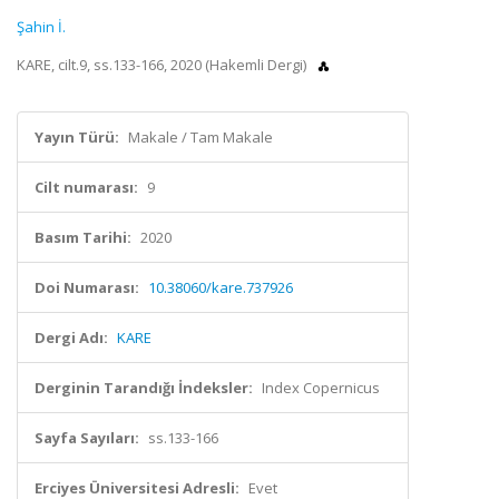
Şahin İ.
KARE, cilt.9, ss.133-166, 2020 (Hakemli Dergi)
Yayın Türü:
Makale / Tam Makale
Cilt numarası:
9
Basım Tarihi:
2020
Doi Numarası:
10.38060/kare.737926
Dergi Adı:
KARE
Derginin Tarandığı İndeksler:
Index Copernicus
Sayfa Sayıları:
ss.133-166
Erciyes Üniversitesi Adresli:
Evet