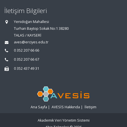
İletişim Bilgileri
Yenidoğan Mahallesi
Turhan Baytop Sokak No:1 38280
TALAS / KAYSERİ
aves@erciyes.edu.tr
0 352 207 66 66
0 352 207 66 67
0 352 437 49 31
Ana Sayfa
|
AVESİS Hakkında
|
İletişim
Akademik Veri Yönetim Sistemi