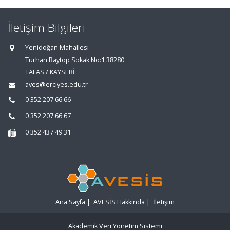
İletişim Bilgileri
Yenidoğan Mahallesi
Turhan Baytop Sokak No:1 38280
TALAS / KAYSERİ
aves@erciyes.edu.tr
0 352 207 66 66
0 352 207 66 67
0 352 437 49 31
Ana Sayfa
|
AVESİS Hakkında
|
İletişim
Akademik Veri Yönetim Sistemi