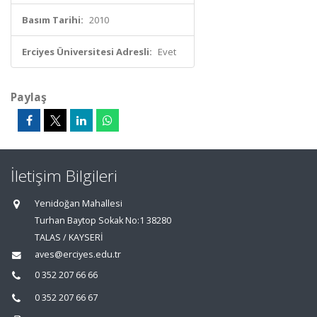
Basım Tarihi:
2010
Erciyes Üniversitesi Adresli:
Evet
Paylaş
İletişim Bilgileri
Yenidoğan Mahallesi
Turhan Baytop Sokak No:1 38280
TALAS / KAYSERİ
aves@erciyes.edu.tr
0 352 207 66 66
0 352 207 66 67