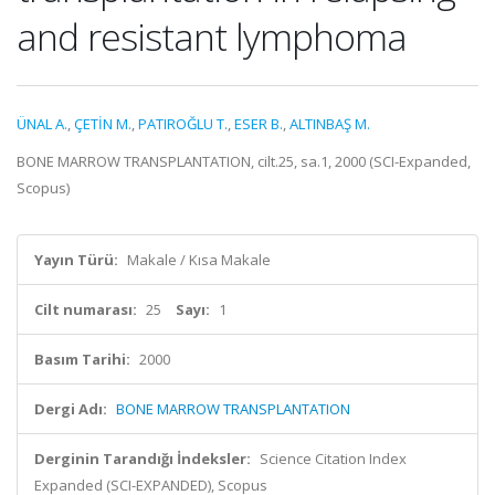
and resistant lymphoma
ÜNAL A.
,
ÇETİN M.
,
PATIROĞLU T.
,
ESER B.
,
ALTINBAŞ M.
BONE MARROW TRANSPLANTATION, cilt.25, sa.1, 2000 (SCI-Expanded,
Scopus)
Yayın Türü:
Makale / Kısa Makale
Cilt numarası:
25
Sayı:
1
Basım Tarihi:
2000
Dergi Adı:
BONE MARROW TRANSPLANTATION
Derginin Tarandığı İndeksler:
Science Citation Index
Expanded (SCI-EXPANDED), Scopus