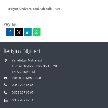
Erciyes Üniversitesi Adresli:
Evet
Paylaş
İletişim Bilgileri
Yenidoğan Mahallesi
Turhan Baytop Sokak No:1 38280
TALAS / KAYSERİ
aves@erciyes.edu.tr
0 352 207 66 66
0 352 207 66 67
0 352 437 49 31